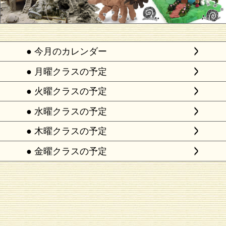
● 今月のカレンダー
● 月曜クラスの予定
● 火曜クラスの予定
● 水曜クラスの予定
● 木曜クラスの予定
● 金曜クラスの予定