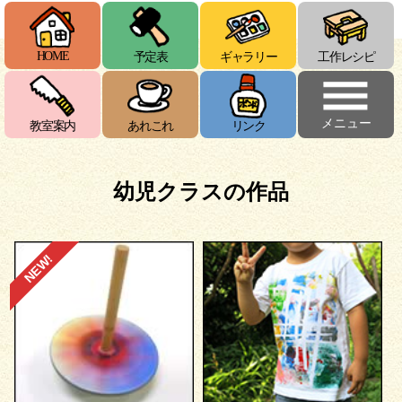
HOME
予定表
ギャラリー
工作レシピ
メニュー
教室案内
あれこれ
リンク
幼児クラスの作品
NEW!