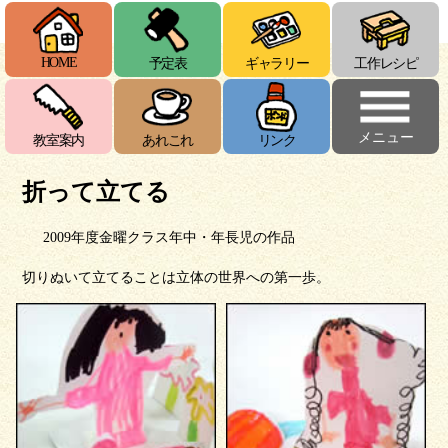
HOME
予定表
ギャラリー
工作レシピ
メニュー
教室案内
あれこれ
リンク
折って立てる
2009年度金曜クラス年中・年長児の作品
切りぬいて立てることは立体の世界への第一歩。