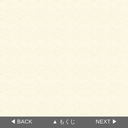
◀ BACK
▲ もくじ
NEXT ▶