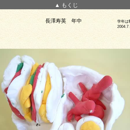
▲ もくじ
長澤寿英 年中
学年は
2004.7