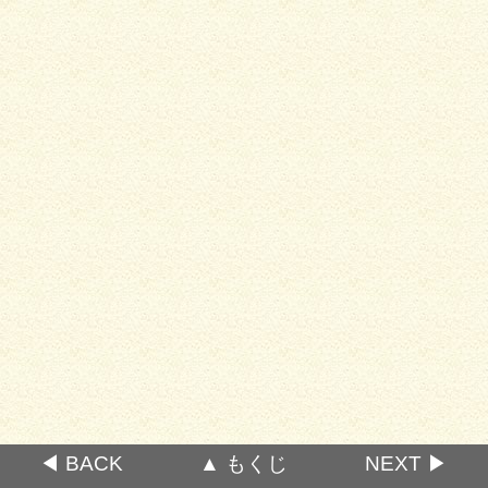
◀ BACK
▲ もくじ
NEXT ▶