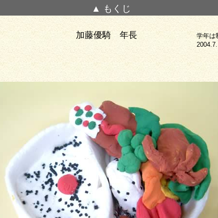
▲ もくじ
加藤優騎 年長
学年は
2004.7