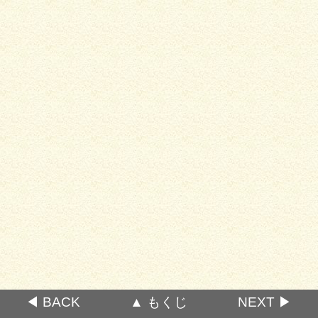
◀ BACK
▲ もくじ
NEXT ▶