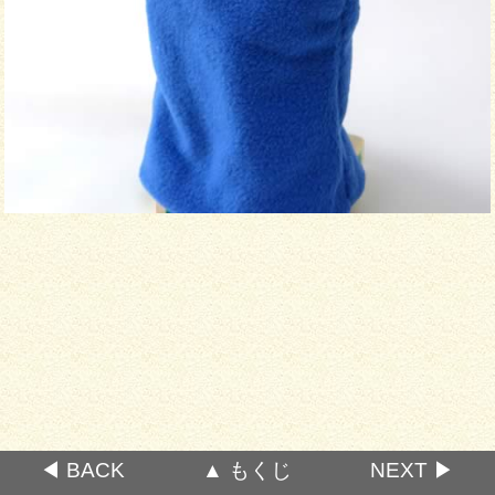
◀ BACK
▲ もくじ
NEXT ▶