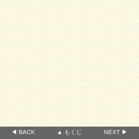
◀ BACK
▲ もくじ
NEXT ▶