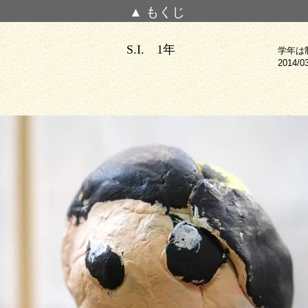
▲ もくじ
S.I. 1年
学年は
2014/0