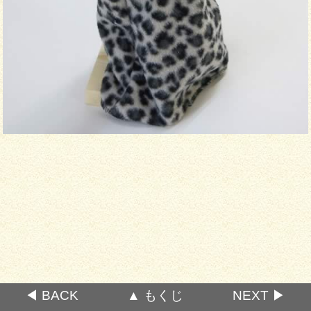
◀ BACK
▲ もくじ
NEXT ▶