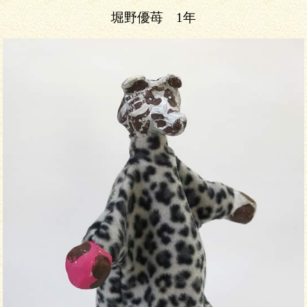
堀野優苺 1年