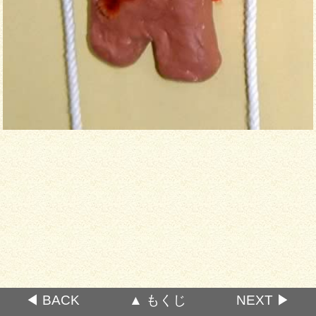
◀ BACK
▲ もくじ
NEXT ▶