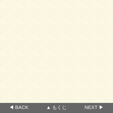
◀ BACK
▲ もくじ
NEXT ▶