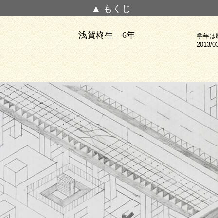
▲ もくじ
浅賀柊生 6年
学年は
2013/0